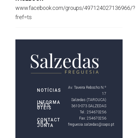
www.facebook.com/groups/497124027136966/?
fref=ts
Av. Taveira Rebocho N.º
NOTÍCIAS
17
Salzedas (TAROUCA)
INFORMA
ÇÕES
3610-073 SALZEDAS
ÚTEIS
Tel.: 254670256
Fax: 254670256
CONTACT
AR A
freguesia.salzedas@sapo.pt
JUNTA