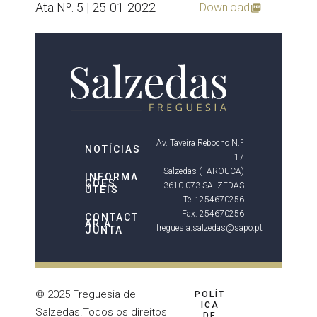
Ata Nº. 5 | 25-01-2022
Download
Av. Taveira Rebocho N.º
NOTÍCIAS
17
Salzedas (TAROUCA)
INFORMA
ÇÕES
3610-073 SALZEDAS
ÚTEIS
Tel.: 254670256
Fax: 254670256
CONTACT
AR A
freguesia.salzedas@sapo.pt
JUNTA
© 2025 Freguesia de
POLÍT
ICA
Salzedas.Todos os direitos
DE