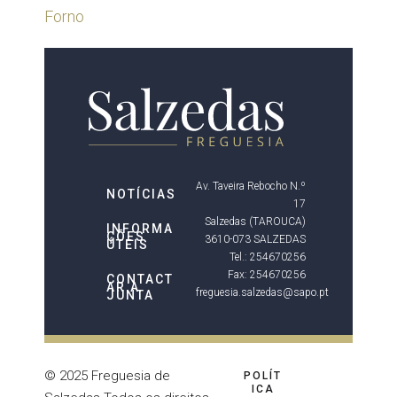
Forno
Av. Taveira Rebocho N.º
NOTÍCIAS
17
Salzedas (TAROUCA)
INFORMA
ÇÕES
3610-073 SALZEDAS
ÚTEIS
Tel.: 254670256
Fax: 254670256
CONTACT
AR A
freguesia.salzedas@sapo.pt
JUNTA
© 2025 Freguesia de
POLÍT
ICA