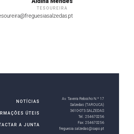
Aldina Mendes
TESOUREIRA
esoureira@freguesiasalzedas.pt
Av. Taveira Rebocho N.º 17
NOTÍCIAS
Salzedas (TAROUCA)
3610-073 SALZEDAS
ORMAÇÕES ÚTEIS
Tel.: 254670256
Fax: 254670256
TACTAR A JUNTA
freguesia.salzedas@sapo.pt