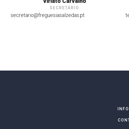
Viriato Carvalho
SECRETÁRIO
secretario@freguesiasalzedas.pt
t
INF
CON