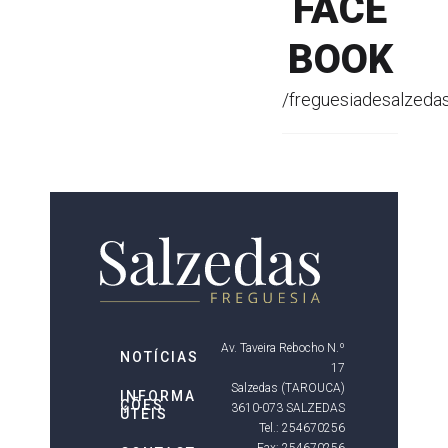
FACE
BOOK
/freguesiadesalzeda
Av. Taveira Rebocho N.º
NOTÍCIAS
17
Salzedas (TAROUCA)
INFORMA
ÇÕES
3610-073 SALZEDAS
ÚTEIS
Tel.: 254670256