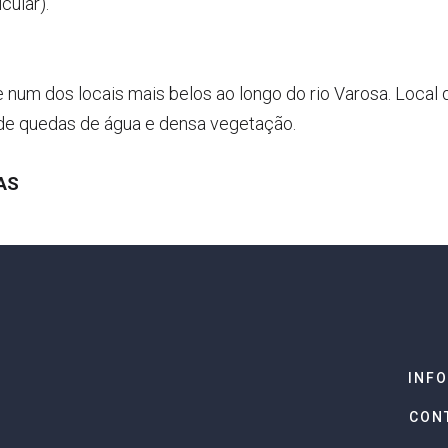
ular).
um dos locais mais belos ao longo do rio Varosa. Local de 
 de quedas de água e densa vegetação.
AS
INF
CON