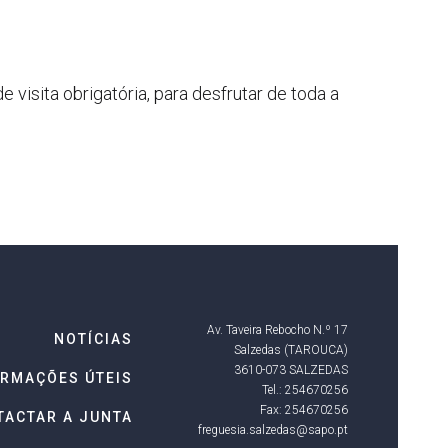
visita obrigatória, para desfrutar de toda a
Av. Taveira Rebocho N.º 17
NOTÍCIAS
Salzedas (TAROUCA)
3610-073 SALZEDAS
ORMAÇÕES ÚTEIS
Tel.: 254670256
Fax: 254670256
TACTAR A JUNTA
freguesia.salzedas@sapo.pt