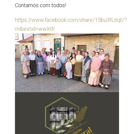
Contamos com todos!
https://www.facebook.com/share/15bu3fL6qt/?
mibextid=wwXIfr